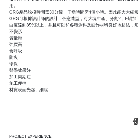
陜西合陽秦晉商場
陜西銅川劇院
陜西寶雞劇院
安康小劇院
劇院
陜西寶雞劇院grg柱子
三
查看更多
引進3D和BIM技術，深化三維模型，
從視覺上給人以直觀的感受！
項目介紹
公司根據市場需要，引進3D和BIM技術，深化三維模型，從視
工程質量與施工周期。
更多介紹
嚴把質量關—從廠內生產到現場安裝，全程質量監管!