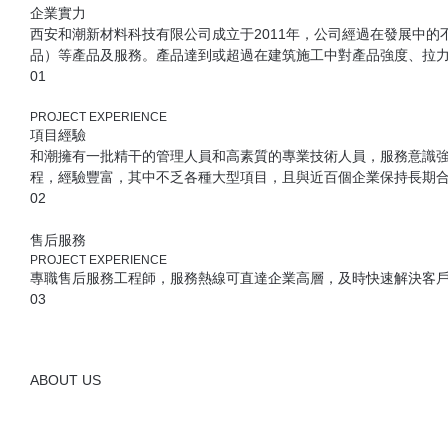
13201772760
三維模型演示
施工
方案
CO
查看更多
夜色酒吧
查看詳情
楊凌上和組織
查看詳情
楊凌劇院
查看詳情
GRG優勢
由于GRG主材石膏對玻璃纖維無任何腐蝕作用，加之干濕收縮率小于0.
GRG產品平面部分的標準厚度為3.2至8.8mm（特殊要求可以加厚），
GRG產品斷裂荷載大于1200N，超過國 際JC/T799-1998（199
GRG板是一種有大量微孔結構的板材，在自然環境中，多孔
氣中的水分。這種釋放和呼吸就形成了所謂的"呼吸"作用。這種吸
GRG材料屬于A1級防火材料，當火災發生時，它除了能阻燃外，