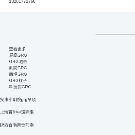
主要生產和經營GRG裝飾材料
引進3D和BIM技術，深化三維模型
您暫無未讀詢盤信息!
請您登錄網站后臺查看！
13201772760
查看更多
展廳GRG
GRG吧臺
劇院GRG
商場GRG
GRG柱子
科技館GRG