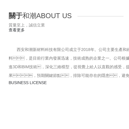
GRG材料無氣味，放射性核素限量符合GB6566-2001中規定的A類
檢測表明：4mm厚的GRG材料，透過損失500Hz 23db、100H
用。
GRG產品脫模時間需30分鐘，干燥時間需4個小時。因此能大大
GRG可根據設計師的設計，任意造型，可大塊生產、分割?，F場
白度達到85%以上，并且可以和各種涂料及面飾材料良好地粘結
不變形
質量輕
強度高
會呼吸
防火
環保
聲學效果好
加工周期短
施工便捷
材質表面光潔、細膩