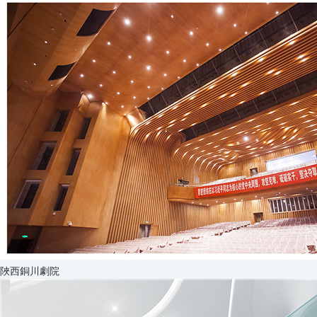
陜西銅川劇院