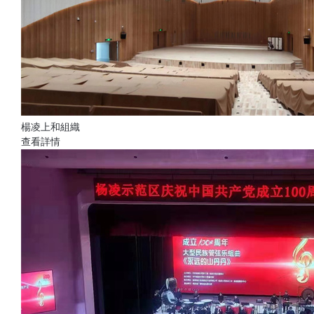
楊凌上和組織
查看詳情