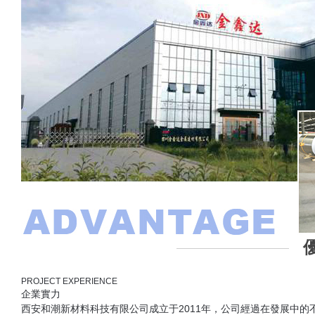
PROJECT EXPERIENCE
企業實力
西安和潮新材料科技有限公司成立于2011年，公司經過在發展中的不