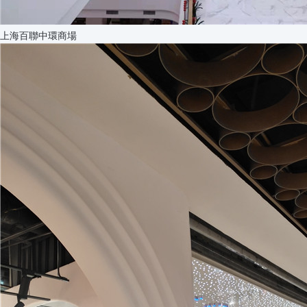
上海百聯中環商場