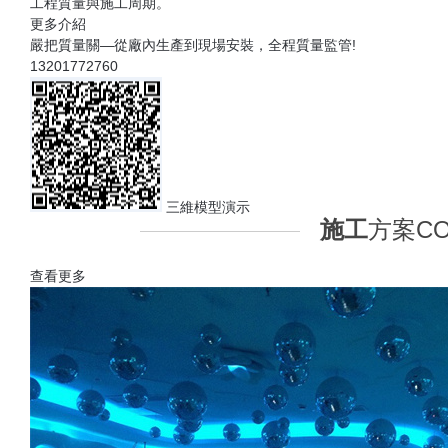
工程質量與施工周期。
更多介紹
嚴把質量關—從廠內生產到現場安裝，全程質量監管!
13201772760
三維模型演示
施工
方案
CO
查看更多