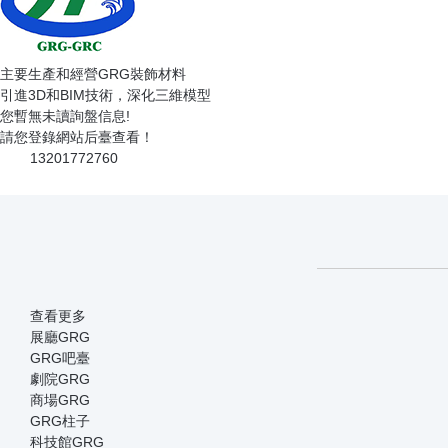
主要生產和經營GRG裝飾材料
引進3D和BIM技術，深化三維模型
您暫無未讀詢盤信息!
請您登錄網站后臺查看！
13201772760
查看更多
展廳GRG
GRG吧臺
劇院GRG
商場GRG
GRG柱子
科技館GRG