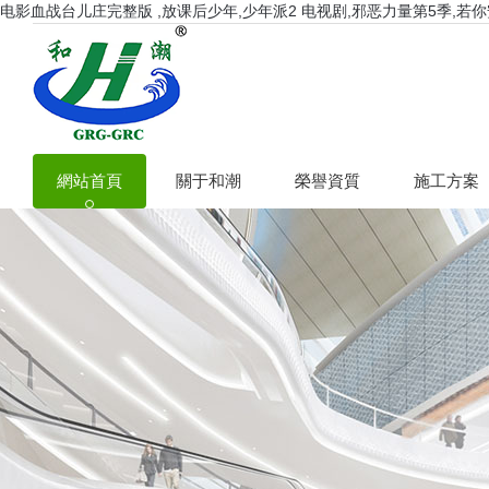
电影血战台儿庄完整版 ,放课后少年,少年派2 电视剧,邪恶力量第5季,若
網站首頁
關于和潮
榮譽資質
施工方案