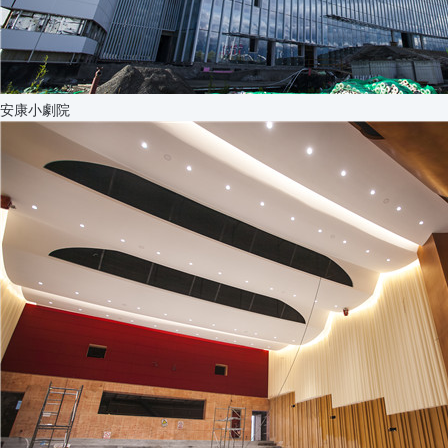
安康小劇院