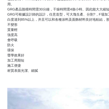
用。
GRG產品脫模時間需30分鐘，干燥時間需4個小時。因此能大大
GRG可根據設計師的設計，任意造型，可大塊生產、分割?，F場
白度達到85%以上，并且可以和各種涂料及面飾材料良好地粘結
不變形
質量輕
強度高
會呼吸
防火
環保
聲學效果好
加工周期短
施工便捷
材質表面光潔、細膩