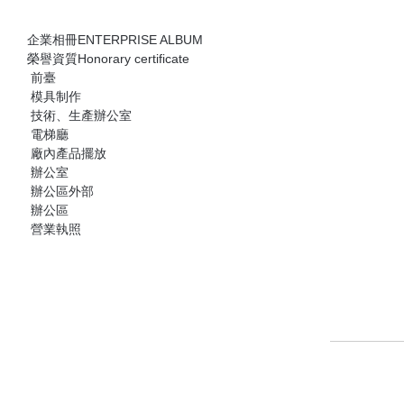
堅持“質量至上，誠信立業”的經營原則：嚴把質量關—從
裝，全程質量監管…
企業相冊
ENTERPRISE ALBUM
榮譽資質
Honorary certificate
前臺
模具制作
技術、生產辦公室
電梯廳
廠內產品擺放
辦公室
辦公區外部
辦公區
營業執照