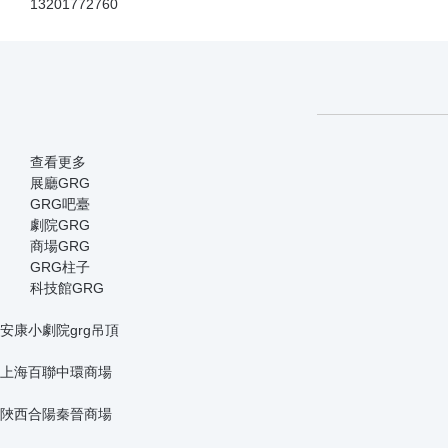
主要生產和經營GRG裝飾材料
引進3D和BIM技術，深化三維模型
您暫無未讀詢盤信息!
請您登錄網站后臺查看！
13201772760
查看更多
展廳GRG
GRG吧臺
劇院GRG
商場GRG
GRG柱子
科技館GRG