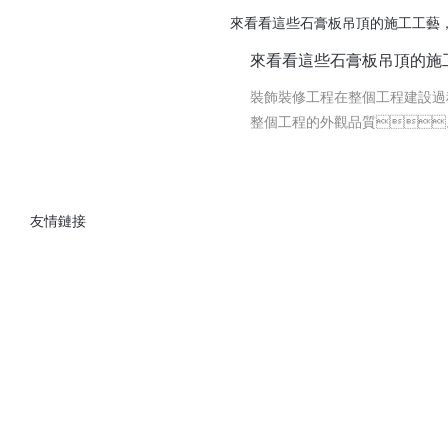
魅力。這家創意酒吧位于西安市
西安GRG石膏板打造高端吧臺
廳...
西安GRG石膏板打造高端吧
西安grg西安GRG石膏板是一
巧、強度高、防火性好
泛的應用。其中，其在酒店
吧臺的效果尤為顯著。相
來看看這些石膏板吊頂的施工工藝，你都會
用GRG石膏...
來看看這些石膏板吊頂的施工工
裝飾裝修工程在整個工程建設過
整個工程的外觀品質
墻面、頂面裝修，本
板吊頂的施工流程和注意事項
如何選購GRG吊頂石膏板？陜西
高低不平，如果...
驗
友情鏈接
安裝GRG吊頂石膏板的作用是