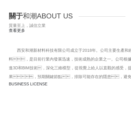
03
ABOUT US
關于
和潮
ABOUT US
質量至上，誠信立業
查看更多
西安和潮新材料科技有限公司成立于2018年。公司主要生產和
料，是目前行業內發展迅速，技術成熟的企業之一。公司根
進3D和BIM技術，深化三維模型，從視覺上給人以直觀的感受，
果，預期關鍵節點，排除可能存在的隱患，避
BUSINESS LICENSE
現的問題，從而有效把控工程質量與施工周期。公司自