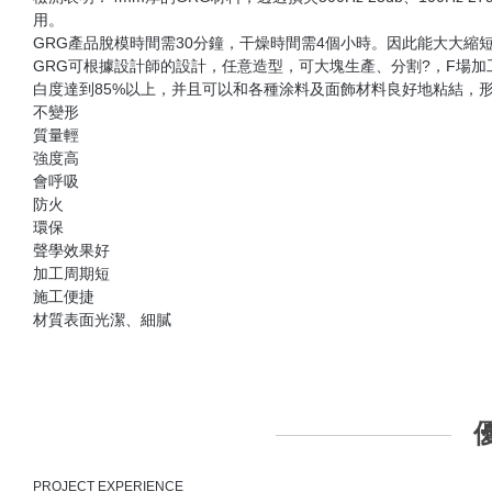
由于GRG主材石膏對玻璃纖維無任何腐蝕作用，加之干濕收縮率小于0.
GRG產品平面部分的標準厚度為3.2至8.8mm（特殊要求可以加厚），
GRG產品斷裂荷載大于1200N，超過國 際JC/T799-1998（199
GRG板是一種有大量微孔結構的板材，在自然環境中，多孔
氣中的水分。這種釋放和呼吸就形成了所謂的"呼吸"作用。這種吸
GRG材料屬于A1級防火材料，當火災發生時，它除了能阻燃外，
GRG材料無氣味，放射性核素限量符合GB6566-2001中規定的A類
檢測表明：4mm厚的GRG材料，透過損失500Hz 23db、100H
用。
GRG產品脫模時間需30分鐘，干燥時間需4個小時。因此能大大
GRG可根據設計師的設計，任意造型，可大塊生產、分割?，F場
白度達到85%以上，并且可以和各種涂料及面飾材料良好地粘結
不變形
質量輕
強度高
會呼吸
防火
環保
聲學效果好
加工周期短
施工便捷
材質表面光潔、細膩