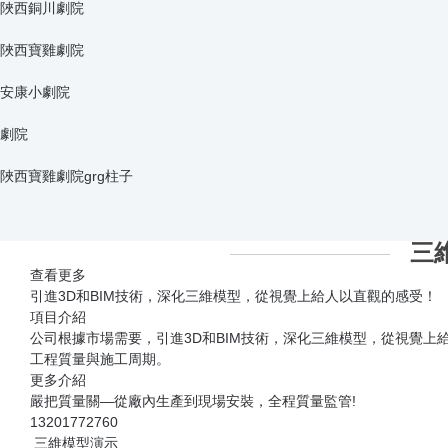
安康小劇院grg吊頂
上海百聯中環商場
陜西合陽秦晉商場
陜西銅川劇院
陜西寶雞劇院
安康小劇院
劇院
陜西寶雞劇院grg柱子
三
查看更多