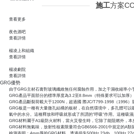
引進3D和BIM技術，深化三維模型，
從視覺上給人以直觀的感受！
項目介紹
公司根據市場需要，引進3D和BIM技術，深化三維模型，從視
工程質量與施工周期。
更多介紹
嚴把質量關—從廠內生產到現場安裝，全程質量監管!
13201772760
三維模型演示
施工
方案
CO
查看更多
夜色酒吧
查看詳情
楊凌上和組織
查看詳情
楊凌劇院
查看詳情
GRG優勢