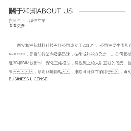
關于
和潮
ABOUT US
質量至上，誠信立業
查看更多
西安和潮新材料科技有限公司成立于2018年。公司主要生產和
料，是目前行業內發展迅速，技術成熟的企業之一。公司根
進3D和BIM技術，深化三維模型，從視覺上給人以直觀的感受，
果，預期關鍵節點，排除可能存在的隱患，避
BUSINESS LICENSE
現的問題，從而有效把控工程質量與施工周期。公司自
堅持“質量至上，誠信立業”的經營原則：嚴把質量關—從
裝，全程質量監管…