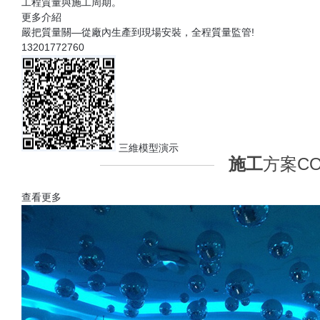
工程質量與施工周期。
更多介紹
嚴把質量關—從廠內生產到現場安裝，全程質量監管!
13201772760
三維模型演示
施工
方案
CO
查看更多