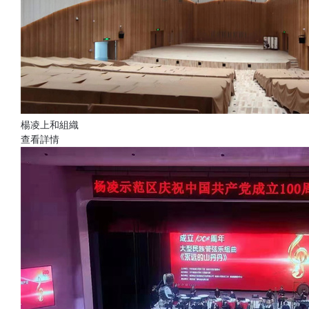
楊凌上和組織
查看詳情