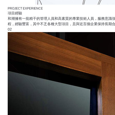
PROJECT EXPERIENCE
項目經驗
和潮擁有一批精干的管理人員和高素質的專業技術人員，服務意識強
程，經驗豐富，其中不乏各種大型項目，且與近百個企業保持長期
02