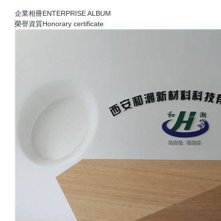
企業相冊
ENTERPRISE ALBUM
榮譽資質
Honorary certificate