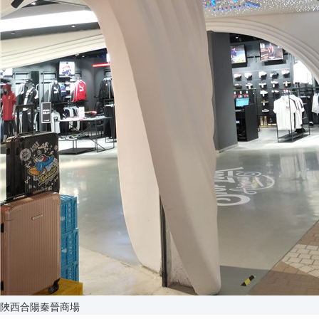
陜西合陽秦晉商場