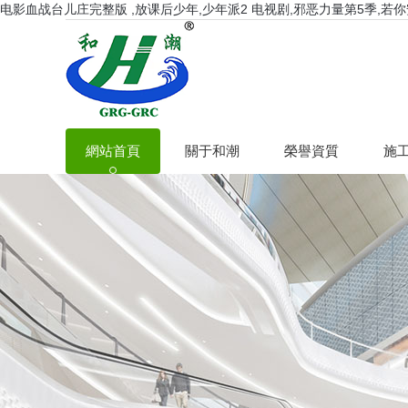
电影血战台儿庄完整版 ,放课后少年,少年派2 电视剧,邪恶力量第5季,若
網站首頁
關于和潮
榮譽資質
施