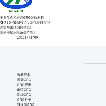
主要生產和經營GRG裝飾材料
引進3D和BIM技術，深化三維模型
您暫無未讀詢盤信息!
請您登錄網站后臺查看！
13201772760
查看更多
展廳GRG
GRG吧臺
劇院GRG
商場GRG
GRG柱子
科技館GRG