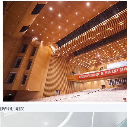
陜西銅川劇院