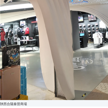
陜西合陽秦晉商場